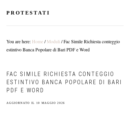
Skip
Skip
Skip
to
to
to
PROTESTATI
main
primary
footer
content
sidebar
You are here:
Home
/
Moduli
/
Fac Simile Richiesta conteggio
estintivo Banca Popolare di Bari PDF e Word
FAC SIMILE RICHIESTA CONTEGGIO
ESTINTIVO BANCA POPOLARE DI BARI
PDF E WORD
AGGIORNATO IL
10 MAGGIO 2026