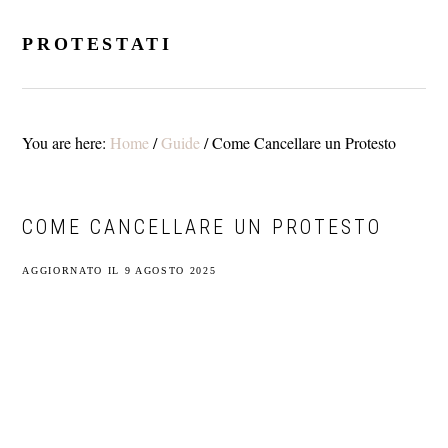
Skip
Skip
Skip
to
to
to
PROTESTATI
main
primary
footer
content
sidebar
You are here:
Home
/
Guide
/
Come Cancellare un Protesto
COME CANCELLARE UN PROTESTO
AGGIORNATO IL
9 AGOSTO 2025