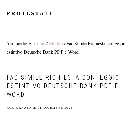
Skip
Skip
Skip
to
to
to
PROTESTATI
main
primary
footer
content
sidebar
You are here:
Home
/
Moduli
/
Fac Simile Richiesta conteggio
estintivo Deutsche Bank​ PDF e Word
FAC SIMILE RICHIESTA CONTEGGIO
ESTINTIVO DEUTSCHE BANK​ PDF E
WORD
AGGIORNATO IL
11 DICEMBRE 2025