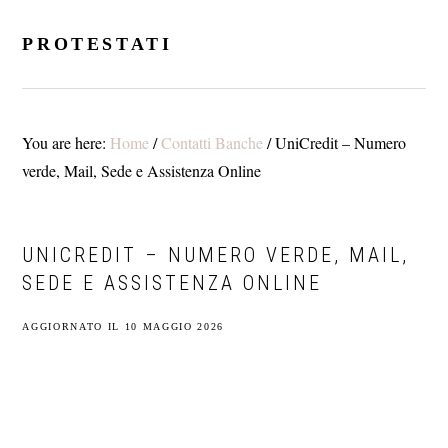
Skip
Skip
Skip
to
to
to
PROTESTATI
main
primary
footer
content
sidebar
You are here:
Home
/
Contatti Banche
/
UniCredit – Numero
verde, Mail, Sede e Assistenza Online
UNICREDIT – NUMERO VERDE, MAIL,
SEDE E ASSISTENZA ONLINE
AGGIORNATO IL
10 MAGGIO 2026