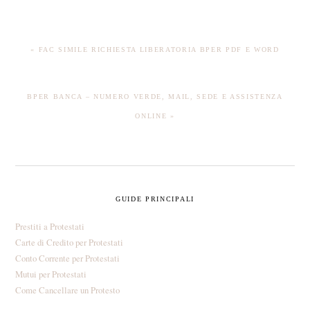
PREVIOUS
« FAC SIMILE RICHIESTA LIBERATORIA BPER​ PDF E WORD
POST:
NEXT
BPER BANCA – NUMERO VERDE, MAIL, SEDE E ASSISTENZA
POST:
ONLINE »
PRIMARY
GUIDE PRINCIPALI
SIDEBAR
Prestiti a Protestati
Carte di Credito per Protestati
Conto Corrente per Protestati
Mutui per Protestati
Come Cancellare un Protesto